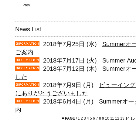
Prev
News List
2018年7月25日 (水)
Summerオ
ご案内
2018年7月17日 (火)
Summer A
2018年7月12日 (木)
Summer
した
2018年7月9日 (月)
ビューイング
にありがとうございました
2018年6月4日 (月)
Summerオ
内
■
PAGE
/
1
2
3
4
5
6
7
8
9
10
11
12
13
14
15