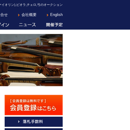
イオリン),ビオラ,チェロ,弓のオークション
問合せ
会社概要
English