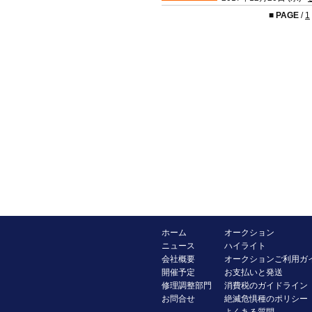
■
PAGE
/
1
ホーム
オークション
ニュース
ハイライト
会社概要
オークションご利用ガ
開催予定
お支払いと発送
修理調整部門
消費税のガイドライン
お問合せ
絶滅危惧種のポリシー