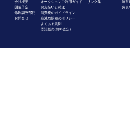
会社概要
オークションご利用ガイド
リンク集
運営
開催予定
お支払いと発送
免責
修理調整部門
消費税のガイドライン
お問合せ
絶滅危惧種のポリシー
よくある質問
委託販売(無料査定)