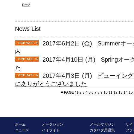
Prev
News List
2017年6月2日 (金)
Summerオ
内
2017年4月10日 (月)
Spring
た
2017年4月3日 (月)
ビューイング
にありがとうございました
■
PAGE
/
1
2
3
4
5
6
7
8
9
10
11
12
13
14
15
ホーム
オークション
メールマガジン
サイ
ニュース
ハイライト
カタログ用語集
プラ