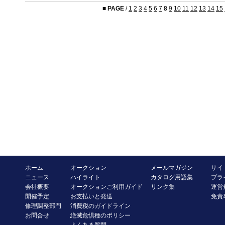
■
PAGE
/
1
2
3
4
5
6
7
8
9
10
11
12
13
14
15
ホーム
オークション
メールマガジン
サイ
ニュース
ハイライト
カタログ用語集
プラ
会社概要
オークションご利用ガイド
リンク集
運営
開催予定
お支払いと発送
免責
修理調整部門
消費税のガイドライン
お問合せ
絶滅危惧種のポリシー