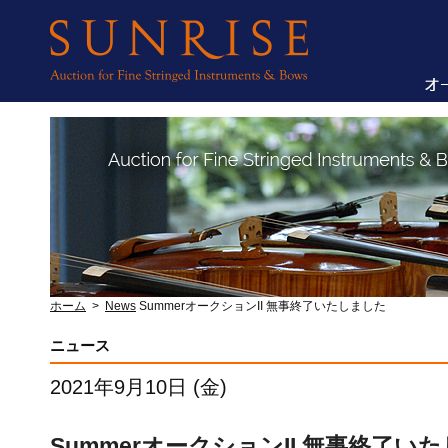
ホーム
>
News
SummerオークションII 無事終了いたしました
ニュース
2021年9月10日 (金)
SummerオークションII 無事終了い