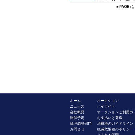
■
PAGE
/
1
ホーム
オークション
ニュース
ハイライト
会社概要
オークションご利用ガ
開催予定
お支払いと発送
修理調整部門
消費税のガイドライン
お問合せ
絶滅危惧種のポリシー