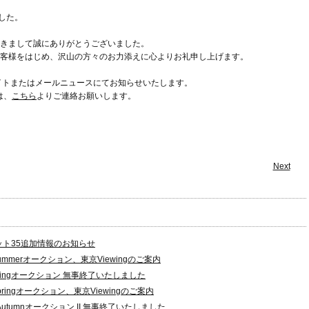
ました。
きまして誠にありがとうございました。
客様をはじめ、沢山の方々のお力添えに心よりお礼申し上げます。
イトまたはメールニュースにてお知らせいたします。
は、
こちら
よりご連絡お願いします。
Next
ット35追加情報のお知らせ
ummerオークション、東京Viewingのご案内
pringオークション 無事終了いたしました
pringオークション、東京Viewingのご案内
Autumnオークション II 無事終了いたしました