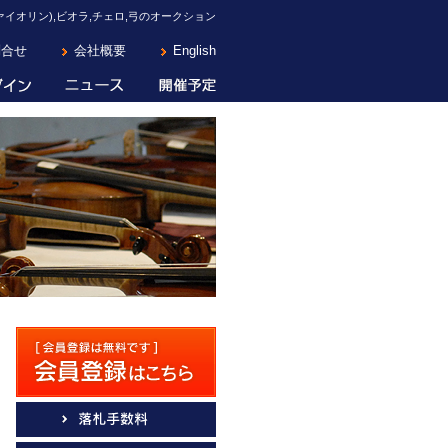
イオリン),ビオラ,チェロ,弓のオークション
問合せ
会社概要
English