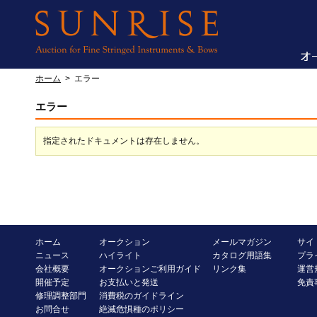
ホーム
>
エラー
エラー
指定されたドキュメントは存在しません。
ホーム
オークション
メールマガジン
サイ
ニュース
ハイライト
カタログ用語集
プラ
会社概要
オークションご利用ガイド
リンク集
運営
開催予定
お支払いと発送
免責
修理調整部門
消費税のガイドライン
お問合せ
絶滅危惧種のポリシー