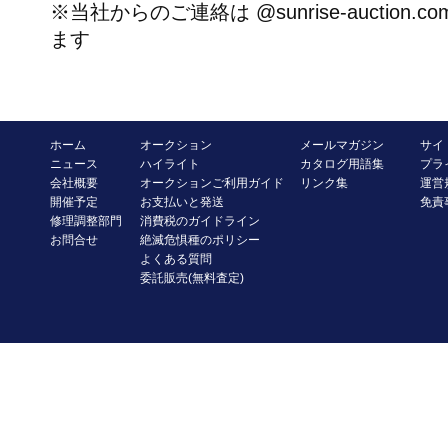
※当社からのご連絡は @sunrise-auctio
ます
ホーム
オークション
メールマガジン
サイ
ニュース
ハイライト
カタログ用語集
プラ
会社概要
オークションご利用ガイド
リンク集
運営
開催予定
お支払いと発送
免責
修理調整部門
消費税のガイドライン
お問合せ
絶滅危惧種のポリシー
よくある質問
委託販売(無料査定)