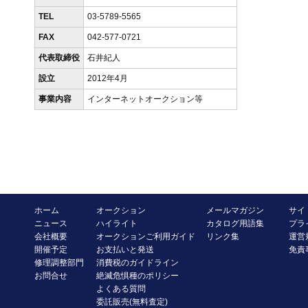
TEL
03-5789-5565
FAX
042-577-0721
代表取締役
石井紀人
設立
2012年4月
事業内容
インターネットオークション等
ホーム
オークション
メールマガジン
サイ
ニュース
ハイライト
カタログ用語集
プラ
会社概要
オークションご利用ガイド
リンク集
運営
開催予定
お支払いと発送
免責
修理調整部門
消費税のガイドライン
お問合せ
絶滅危惧種のポリシー
よくある質問
委託販売(無料査定)